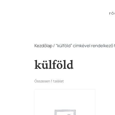
FŐ
Kezdőlap
/ “külföld” címkével rendelkező
külföld
Összesen 1 találat