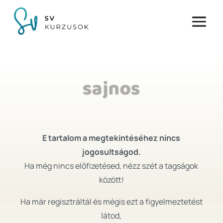
sajnos
E tartalom a megtekintéséhez nincs
jogosultságod.
Ha még nincs előfizetésed, nézz szét a tagságok
között!
Ha már regisztráltál és mégis ezt a figyelmeztetést
látod,