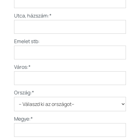
Utca, házszám:*
Emelet stb:
Város:*
Ország:*
Megye:*