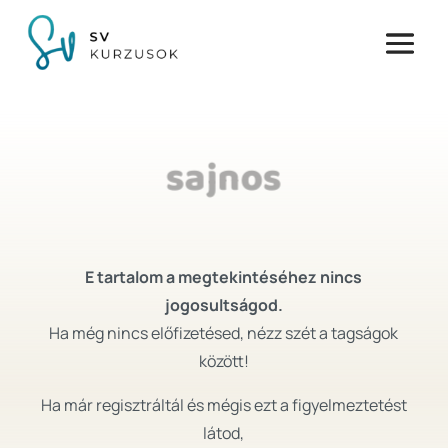
sajnos
E tartalom a megtekintéséhez nincs
jogosultságod.
Ha még nincs előfizetésed, nézz szét a tagságok
között!
Ha már regisztráltál és mégis ezt a figyelmeztetést
látod,