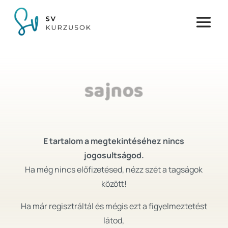
sajnos
E tartalom a megtekintéséhez nincs
jogosultságod.
Ha még nincs előfizetésed, nézz szét a tagságok
között!
Ha már regisztráltál és mégis ezt a figyelmeztetést
látod,