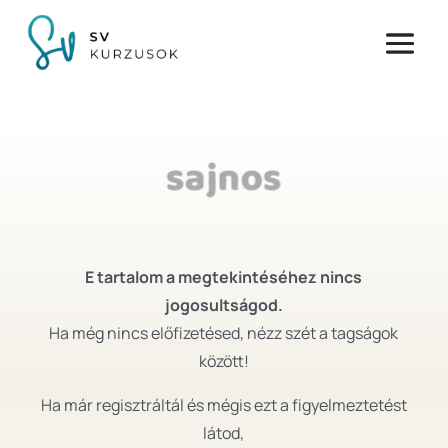
sajnos
E tartalom a megtekintéséhez nincs
jogosultságod.
Ha még nincs előfizetésed, nézz szét a tagságok
között!
Ha már regisztráltál és mégis ezt a figyelmeztetést
látod,