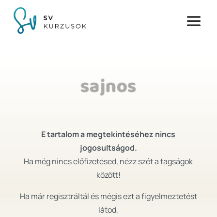
sajnos
E tartalom a megtekintéséhez nincs
jogosultságod.
Ha még nincs előfizetésed, nézz szét a tagságok
között!
Ha már regisztráltál és mégis ezt a figyelmeztetést
látod,