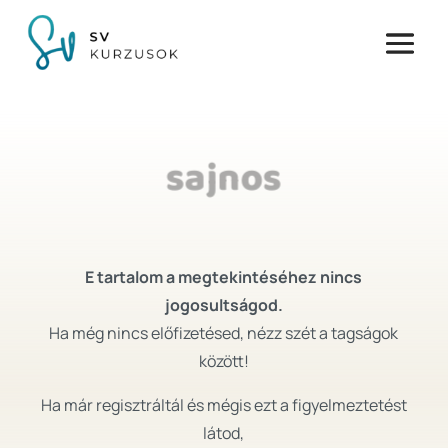
sajnos
E tartalom a megtekintéséhez nincs
jogosultságod.
Ha még nincs előfizetésed, nézz szét a tagságok
között!
Ha már regisztráltál és mégis ezt a figyelmeztetést
látod,