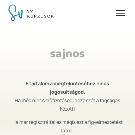
sajnos
E tartalom a megtekintéséhez nincs
jogosultságod.
Ha még nincs előfizetésed, nézz szét a tagságok
között!
Ha már regisztráltál és mégis ezt a figyelmeztetést
látod,