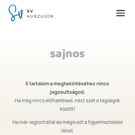
sajnos
E tartalom a megtekintéséhez nincs
jogosultságod.
Ha még nincs előfizetésed, nézz szét a tagságok
között!
Ha már regisztráltál és mégis ezt a figyelmeztetést
látod,