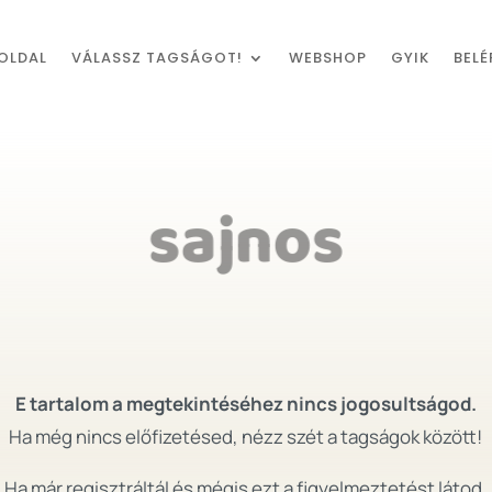
OLDAL
VÁLASSZ TAGSÁGOT!
WEBSHOP
GYIK
BELÉ
sajnos
E tartalom a megtekintéséhez nincs jogosultságod.
Ha még nincs előfizetésed, nézz szét a tagságok között!
Ha már regisztráltál és mégis ezt a figyelmeztetést látod,