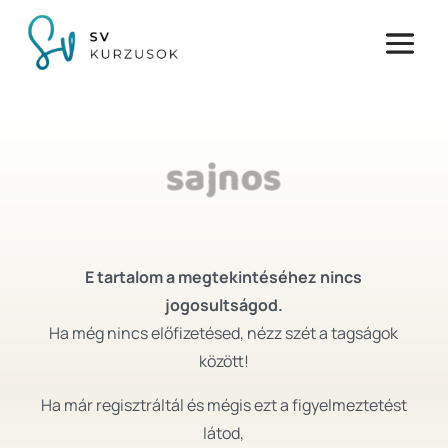
sajnos
E tartalom a megtekintéséhez nincs
jogosultságod.
Ha még nincs előfizetésed, nézz szét a tagságok
között!
Ha már regisztráltál és mégis ezt a figyelmeztetést
látod,