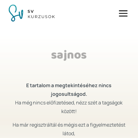
sajnos
E tartalom a megtekintéséhez nincs
jogosultságod.
Ha még nincs előfizetésed, nézz szét a tagságok
között!
Ha már regisztráltál és mégis ezt a figyelmeztetést
látod,