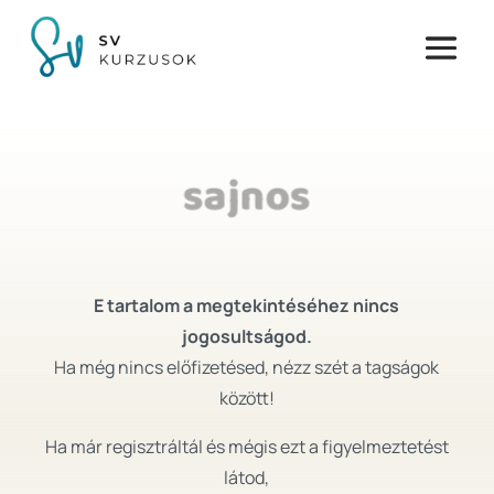
sajnos
E tartalom a megtekintéséhez nincs
jogosultságod.
Ha még nincs előfizetésed, nézz szét a tagságok
között!
Ha már regisztráltál és mégis ezt a figyelmeztetést
látod,